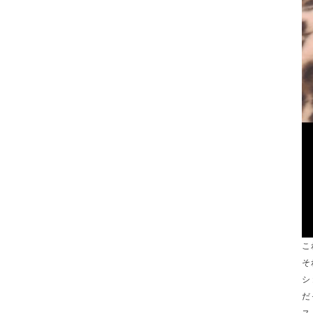
こ
そ
シ
だ