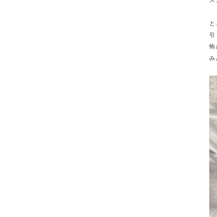
ス
と
引
怖
み