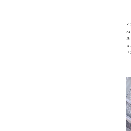
イ
ね
新
ま
「