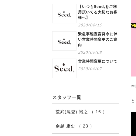
【いつもSeed,をご利
用頂いてる大切なお客
様へ】
2020/04/15
緊急事態宣言発令に伴
い営業時間変更のご案
内
2020/04/08
営業時間変更について
2020/04/07
本
スタッフ一覧
と
荒武(尾登) 裕之 （ 16 ）
余越 康史 （ 23 ）