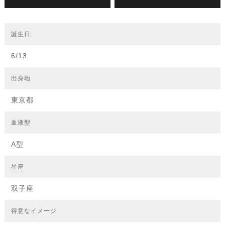
誕生日
6/13
出身地
東京都
血液型
A型
星座
双子座
得意なイメージ