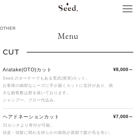
togg
navi
OTHER
Menu
CUT
¥8,000～
Aratake(OTO)カット
Seed,のオーナーでもある荒武(尾登)カット。
お客様の細部なニーズに手が届くカットに定評があり、絶
大な顧客数は群を抜いております。
シャンプー、ブロー代込み。
¥7,000～
ヘアドネーションカット
31センチより寄付が可能。
頭皮・頭髪に関わる何らかの病気が原因で髪の毛を失い、