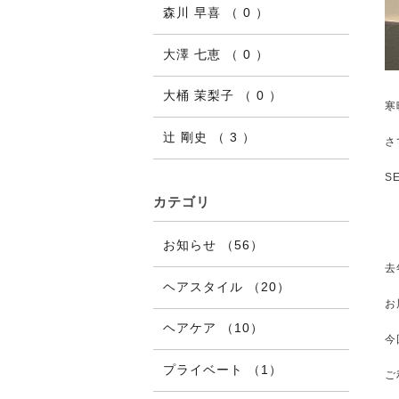
森川 早喜 （ 0 ）
大澤 七恵 （ 0 ）
大桶 茉梨子 （ 0 ）
寒
辻 剛史 （ 3 ）
さ
S
カテゴリ
お知らせ （56）
去
ヘアスタイル （20）
お
ヘアケア （10）
今
プライベート （1）
ご