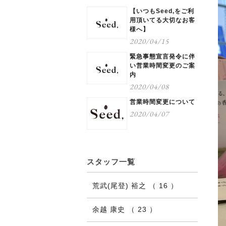
【いつもSeed,をご利
用頂いてる大切なお客
様へ】
2020/04/15
緊急事態宣言発令に伴
い営業時間変更のご案
内
2020/04/08
営業時間変更について
2020/04/07
スタッフ一覧
荒武(尾登) 裕之 （ 16 ）
余越 康史 （ 23 ）