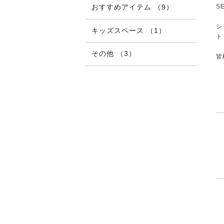
S
おすすめアイテム （9）
シ
キッズスペース （1）
ト
その他 （3）
皆